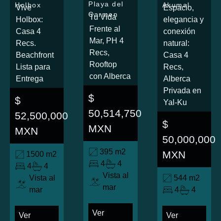
Playa del
Holbox
Akumal
Vive
Espacio,
Carmen
Tu Vida
Holbox:
elegancia y
Frente al
Casa 4
conexión
Mar, PH 4
Recs.
natural:
Recs,
Beachfront
Casa 4
Rooftop
Lista para
Recs,
con Alberca
Entrega
Alberca
Privada en
$
$
Yal-Ku
50,514,750
52,500,000
$
MXN
MXN
50,000,000
395 m2
MXN
1500 m2
4
4
4
4
Vista al
Vista al
544 m2
mar
mar
4
4
Ver
Ver
Ver