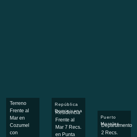
Terreno
República
Frente al
Dominicana
Residencia
Puerto
Mar en
Frente al
Morelos
Cozumel
Departamento
Mar 7 Recs.
con
2 Recs.
en Punta