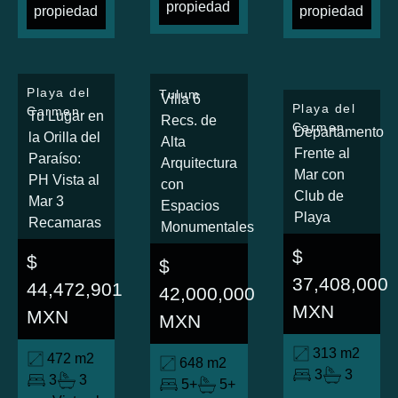
propiedad
propiedad
propiedad
Playa del
Tulum
Villa 6
Playa del
Carmen
Tu Lugar en
Recs. de
Carmen
Departamento
la Orilla del
Alta
Frente al
Paraíso:
Arquitectura
Mar con
PH Vista al
con
Club de
Mar 3
Espacios
Playa
Recamaras
Monumentales
$
$
$
37,408,000
44,472,901
42,000,000
MXN
MXN
MXN
313 m2
472 m2
648 m2
3
3
3
3
5+
5+