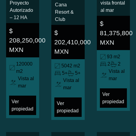
Proyecto
vista frontal
Cana
Autorizado
al mar
Resort &
– 12 HA
Club
$
$
$
81,375,800
208,250,000
202,410,000
MXN
MXN
MXN
93 m2
120000
2
2
5042 m2
m2
Vista al
5+
5+
Vista al
mar
Vista al
mar
mar
Ver
Ver
propiedad
Ver
propiedad
propiedad