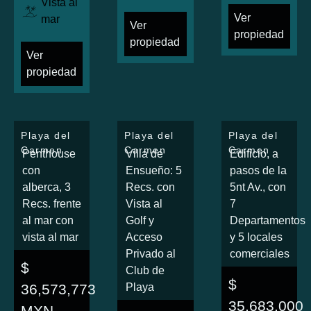
Vista al
Ver
mar
Ver
propiedad
propiedad
Ver
propiedad
Playa del
Playa del
Playa del
Carmen
Carmen
Carmen
Penthouse
Villa de
Edificio, a
con
Ensueño: 5
pasos de la
alberca, 3
Recs. con
5nt Av., con
Recs. frente
Vista al
7
al mar con
Golf y
Departamentos
vista al mar
Acceso
y 5 locales
Privado al
comerciales
$
Club de
$
36,573,773
Playa
35,683,000
MXN