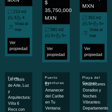
$
MXN
35,750,000
213 m2
MXN
3
4
352 m2
Vista al
5+
5+
mar
591 m2
Vista al
5+
5+
mar
Ver
propiedad
Ver
Ver
propiedad
propiedad
Puerto
Playa del
Tulum
Un Oasis
Aventuras
Carmen
El
Amaneceres
de Arte, Luz
Amanecer
Dorados y
y
del Caribe
Noches
Arquitectura:
en Tu
Vibrantes:
Villa 6
Ventana:
Departamento
Recs con