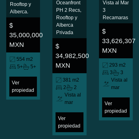
Oceanfront
Vista al Mar
Rooftop y
PH 2 Recs,
3
Alberca.
Rooftop y
Recamaras
$
Alberca
$
Privada
35,000,000
33,626,307
MXN
$
MXN
34,982,500
554 m2
MXN
293 m2
5+
5+
3
3
381 m2
Vista al
Ver
2
2
mar
propiedad
Vista al
mar
Ver
propiedad
Ver
propiedad